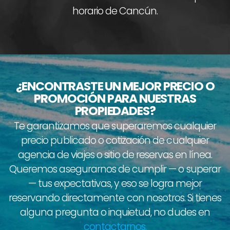
horario de Cancún.
¿ENCONTRASTE UN MEJOR PRECIO O
PROMOCIÓN PARA NUESTRAS
PROPIEDADES?
Te garantizamos que superaremos cualquier
precio publicado o cotización de cualquier
agencia de viajes o sitio de reservas en línea.
Queremos asegurarnos de cumplir — o superar
— tus expectativas, y eso se logra mejor
reservando directamente con nosotros. Si tienes
alguna pregunta o inquietud, no dudes en
contactarnos.