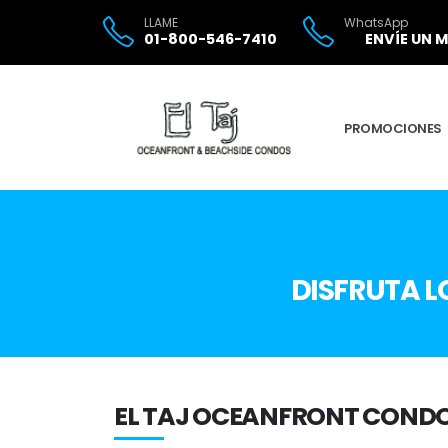
LLAME
WhatsApp
01-800-546-7410
ENVÍE UN 
PROMOCIONES
DISFRUTA L
EL TAJ OCEANFRONT CONDO