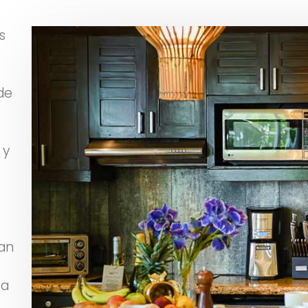
s
de
 y
dan
 a