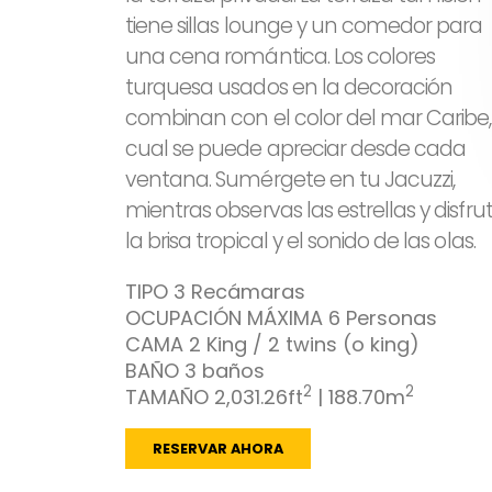
tiene sillas lounge y un comedor para
una cena romántica. Los colores
turquesa usados en la decoración
combinan con el color del mar Caribe,
cual se puede apreciar desde cada
ventana. Sumérgete en tu Jacuzzi,
mientras observas las estrellas y disfru
la brisa tropical y el sonido de las olas.
TIPO
3 Recámaras
OCUPACIÓN MÁXIMA
6 Personas
CAMA
2 King / 2 twins (o king)
BAÑO
3 baños
2
2
TAMAÑO
2,031.26ft
| 188.70m
RESERVAR AHORA